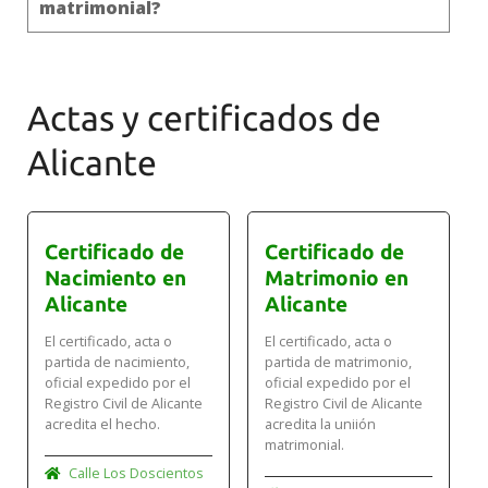
matrimonial?
copia, por lo que siempre será posible solicitar otra.
No existen límites de copias que se puedan pedir al
Deberás solicitar una rectificación de errores en el
Registro Civil.
Registro Civil donde se realizó la inscripción. Es
necesario presentar documentación que acredite el
Actas y certificados de
dato correcto, como el DNI o pasaporte de los
cónyuges.
Alicante
Certificado de
Certificado de
Nacimiento en
Matrimonio en
Alicante
Alicante
El certificado, acta o
El certificado, acta o
partida de nacimiento,
partida de matrimonio,
oficial expedido por el
oficial expedido por el
Registro Civil de Alicante
Registro Civil de Alicante
acredita el hecho.
acredita la uniión
matrimonial.
Calle Los Doscientos