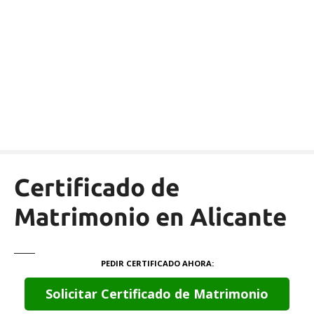
S
a
l
t
a
r
a
l
c
o
n
Certificado de
t
e
Matrimonio en Alicante
n
i
d
PEDIR CERTIFICADO AHORA
o
Solicitar Certificado de Matrimonio