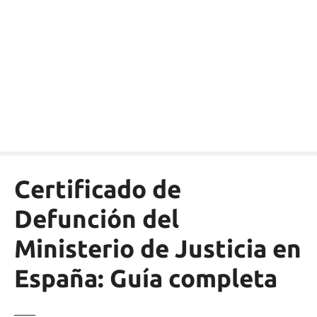
S
a
l
t
a
r
a
l
c
o
n
Certificado de
t
e
Defunción del
n
Ministerio de Justicia en
i
d
España: Guía completa
o