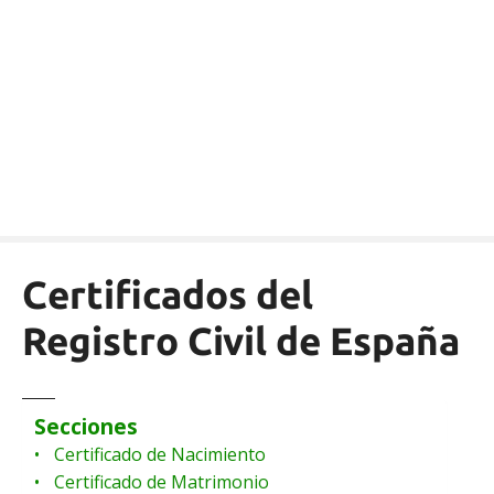
S
a
l
t
a
r
a
l
c
o
n
Certificados del
t
e
Registro Civil de España
n
i
d
Secciones
o
Certificado de Nacimiento
Certificado de Matrimonio