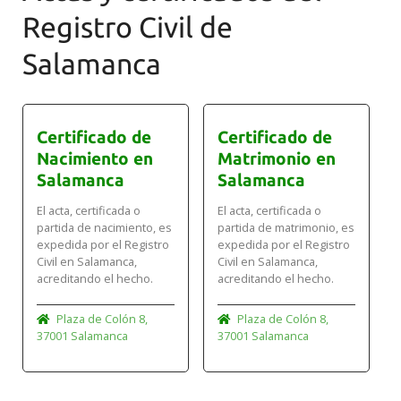
digital y CSV.
de Justicia o mediante esta plataforma de gestión
Registro Civil de
que ofrece el trámite con seguimiento
Salamanca
personalizado.
Certificado de
Certificado de
Nacimiento en
Matrimonio en
Salamanca
Salamanca
El acta, certificada o
El acta, certificada o
partida de nacimiento, es
partida de matrimonio, es
expedida por el Registro
expedida por el Registro
Civil en Salamanca,
Civil en Salamanca,
acreditando el hecho.
acreditando el hecho.
Plaza de Colón 8,
Plaza de Colón 8,
37001 Salamanca
37001 Salamanca