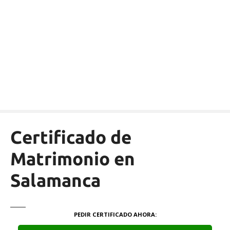
S
a
l
t
a
r
a
l
c
o
n
Certificado de
t
e
Matrimonio en
n
Salamanca
i
d
o
PEDIR CERTIFICADO AHORA